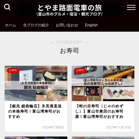
ホーム
当ブログの紹介
お問い合わせ
English
― CATEGORY ―
お寿司
お寿司
お寿司
【銀兆 総曲輪店】氷見港直送
【蛇の目寿司（じゃのめず
の本格寿司！富山湾寿司がお
し）】富山市奥田のお寿司
すすめ
屋！富山湾寿司がおすすめ
2026年7月8日
2025年11月24日