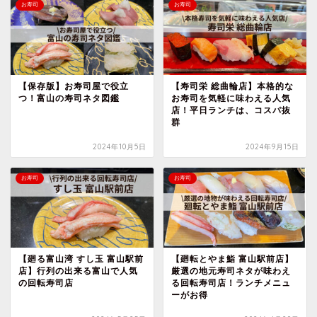
お寿司
お寿司
【保存版】お寿司屋で役立
【寿司栄 総曲輪店】本格的な
つ！富山の寿司ネタ図鑑
お寿司を気軽に味わえる人気
店！平日ランチは、コスパ抜
群
2024年10月5日
2024年9月15日
お寿司
お寿司
【廻る富山湾 すし玉 富山駅前
【廻転とやま鮨 富山駅前店】
店】行列の出来る富山で人気
厳選の地元寿司ネタが味わえ
の回転寿司店
る回転寿司店！ランチメニュ
ーがお得