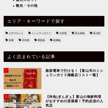
観光・その他
エリア・キーワードで探す
とやマルシェ
ミシュランガイド
大浴場
富山港線
富山駅
岩瀬
日本酒
環状線
総曲輪
よく読まれている記事
1
路面電車で行ける！【富山市のミシ
ュランガイド掲載店リスト一覧】
2
【吟魚(ぎんぎょ】富山の海鮮料理
がおすすめの居酒屋！予約必須の人
気店