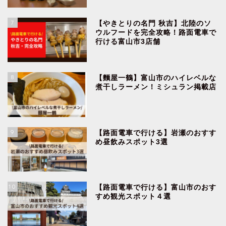
7
【やきとりの名門 秋吉】北陸のソ
ウルフードを完全攻略！路面電車で
行ける富山市3店舗
8
【麵屋一鶴】富山市のハイレベルな
煮干しラーメン！ミシュラン掲載店
9
【路面電車で行ける】岩瀬のおすす
め昼飲みスポット3選
10
【路面電車で行ける】富山市のおす
すめ観光スポット４選