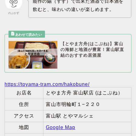
能作の錫（すず）で出来た酒器で日本酒を
飲むと、味わいの違いが楽しめます。
のぶかず
【とやま方舟(はこぶね)】富山
の海鮮と地酒が豊富！富山駅直
結のおすすめ居酒屋
https://toyama-tram.com/hakobune/
お店名
とやま方舟 富山駅店 (はこぶね）
住所
富山市明輪町１−２２０
アクセス
富山駅 とやマルシェ
地図
Google Map