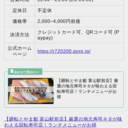
定休日
不定休
価格帯
2,000~4,000円前後
クレジットカード可、QRコード可 (P
決済方法
aypay)
公式ホーム
https://r720200.gorp.jp/
ページ
【廻転とやま鮨 富山駅前店】厳
選の地元寿司ネタが味わえる回
転寿司店！ランチメニューがお
得
【廻転とやま鮨 富山駅前店】厳選の地元寿司ネタが味
わえる回転寿司店！ランチメニューがお得