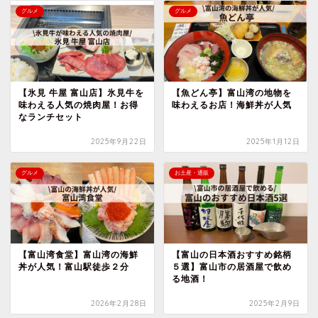
グルメ
グルメ
【氷見 牛屋 富山店】氷見牛を
【魚どん亭】富山湾の地物を
味わえる人気の焼肉屋！お得
味わえるお店！海鮮丼が人気
なランチセット
2025年9月22日
2025年1月12日
グルメ
お土産・通販
【富山湾食堂】富山湾の海鮮
【富山の日本酒おすすめ銘柄
丼が人気！富山駅徒歩２分
５選】富山市の居酒屋で飲め
る地酒！
2026年2月28日
2025年2月9日