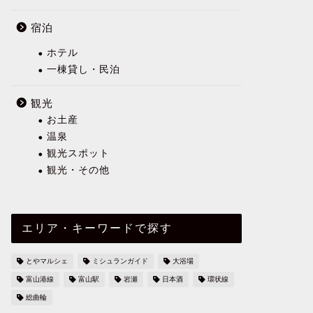
宿泊
ホテル
一棟貸し・民泊
観光
お土産
温泉
観光スポット
観光・その他
エリア・キーワードで探す
とやマルシェ
ミシュランガイド
大浴場
富山港線
富山駅
岩瀬
日本酒
環状線
総曲輪