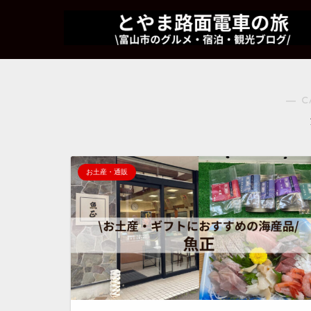
― C
お土産・通販