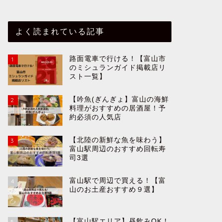
よく読まれている記事
路面電車で行ける！【富山市
1
のミシュランガイド掲載店リ
スト一覧】
【吟魚(ぎんぎょ】富山の海鮮
2
料理がおすすめの居酒屋！予
約必須の人気店
【北陸の新鮮な魚を味わう】
3
富山駅周辺のおすすめ回転寿
司3選
富山駅で周辺で買える！【富
4
山のお土産おすすめ９選】
【富山駅エリア】昼飲みOK！
5