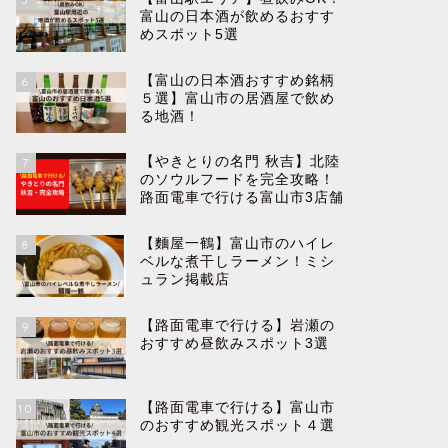
富山の日本酒が飲めるおすす
めスポット5選
【富山の日本酒おすすめ銘柄
6
５選】富山市の居酒屋で飲め
る地酒！
【やきとりの名門 秋吉】北陸
7
のソウルフードを完全攻略！
路面電車で行ける富山市3店舗
【麵屋一鶴】富山市のハイレ
8
ベルな煮干しラーメン！ミシ
ュラン掲載店
【路面電車で行ける】岩瀬の
9
おすすめ昼飲みスポット3選
【路面電車で行ける】富山市
10
のおすすめ観光スポット４選