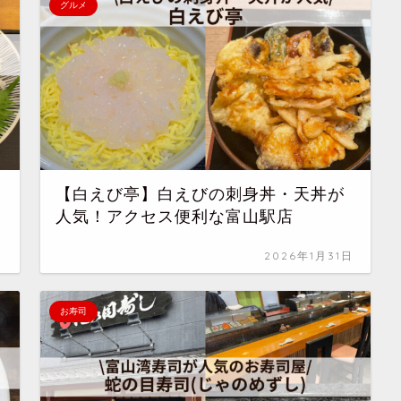
グルメ
【白えび亭】白えびの刺身丼・天丼が
人気！アクセス便利な富山駅店
日
2026年1月31日
お寿司