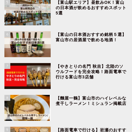
5
【富山駅エリア】昼飲みOK！富山
の日本酒が飲めるおすすめスポット
5選
6
【富山の日本酒おすすめ銘柄５選】
富山市の居酒屋で飲める地酒！
7
【やきとりの名門 秋吉】北陸のソ
ウルフードを完全攻略！路面電車で
行ける富山市3店舗
8
【麵屋一鶴】富山市のハイレベルな
煮干しラーメン！ミシュラン掲載店
9
【路面電車で行ける】岩瀬のおすす