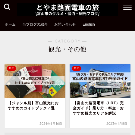
ホーム
当ブログの紹介
お問い合わせ
English
― CATEGORY ―
観光・その他
観光
観光
【ジャンル別】富山観光にお
【富山の路面電車（LRT）完
すすめのガイドブック７選
全ガイド】乗り方・料金・お
すすめ観光エリアを解説
2024年6月16日
2023年1月8日