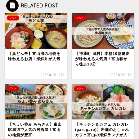
RELATED POST
グルメ
グルメ
【魚どん亭】富山湾の地物を
【神通町 田村】本格10割蕎麦
味わえるお店！海鮮丼が人気
が味わえる人気店！富山駅か
ら徒歩10分
2025年1月12日
2025年9月1日
グルメ
カフェ
【ちょい呑み あらさん】富山
【キッチン＆カフェ ガレガレ
駅周辺で人気の居酒屋！富山
(garegare)】岩瀬のおしゃれ
の地酒が豊富
カフェ富山の海鮮ランチが人