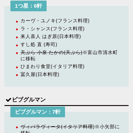
1つ星：6軒
カーヴ・ユノキ(フランス料理)
ラ・シャンス(フランス料理)
来人喜人 はぎ原(日本料理)
すし処 直 (寿司)
天ぷら 小泉 たかの(天ぷら)
※富山市清水町
に移転
ひまわり食堂(イタリア料理)
冨久屋(日本料理)
ビブグルマン
ビブグルマン：7軒
ヴィバラヴィータ(イタリア料理
)※小矢部に
移転