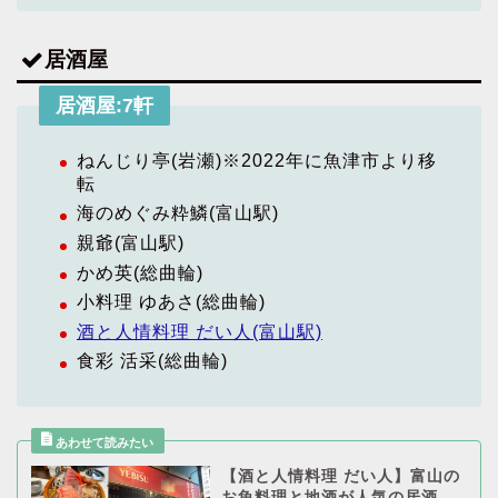
居酒屋
居酒屋:7軒
ねんじり亭(岩瀬)※2022年に魚津市より移
転
海のめぐみ粋鱗(富山駅)
親爺(富山駅)
かめ英(総曲輪)
小料理 ゆあさ(総曲輪)
酒と人情料理 だい人(富山駅)
食彩 活采(総曲輪)
【酒と人情料理 だい人】富山の
お魚料理と地酒が人気の居酒