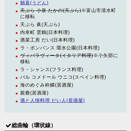
鶴喜(うどん)
天ぷら 小泉 たかの(天ぷら)
※富山市清水町
に移転
天ぷら 眞(天ぷら)
内幸町 雲鶴(日本料理)
酒菜工房 だい(日本料理)
ラ・ボンバンス 環水公園(日本料理)
ヴィバラヴィータ(イタリア料理)
※小矢部に
移転
ラ・シャンス(フランス料理)
バル コメドール ウニコ(スペイン料理)
海のめぐみ粋鱗(居酒屋)
親爺(居酒屋)
酒と人情料理 だい人(居酒屋)
総曲輪（環状線）