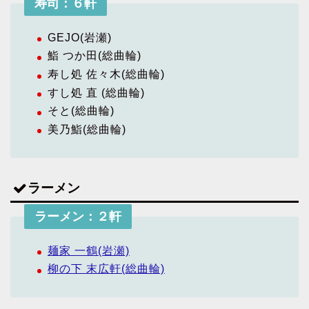
寿司：６軒
GEJO(岩瀬)
鮨 つか田(総曲輪)
寿し処 佐々木(総曲輪)
すし処 直 (総曲輪)
そと(総曲輪)
美乃鮨(総曲輪)
ラーメン
ラーメン：２軒
麺家 一鶴(岩瀬)
柳の下 末広軒(総曲輪)