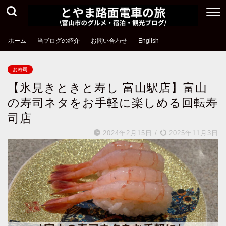
ホーム
当ブログの紹介
お問い合わせ
English
お寿司
【氷見きときと寿し 富山駅店】富山
の寿司ネタをお手軽に楽しめる回転寿
司店
2024年2月15日
/
2025年11月3日