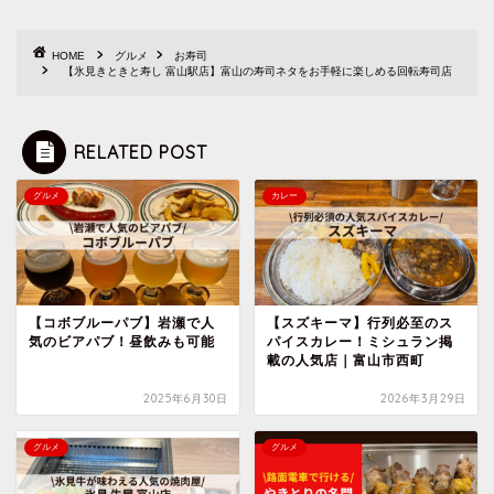
HOME
グルメ
お寿司
【氷見きときと寿し 富山駅店】富山の寿司ネタをお手軽に楽しめる回転寿司店
RELATED POST
グルメ
カレー
【コボブルーパブ】岩瀬で人
【スズキーマ】行列必至のス
気のビアパブ！昼飲みも可能
パイスカレー！ミシュラン掲
載の人気店｜富山市西町
2025年6月30日
2026年3月29日
グルメ
グルメ