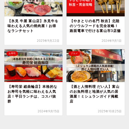
【氷見 牛屋 富山店】氷見牛を
【やきとりの名門 秋吉】北陸
味わえる人気の焼肉屋！お得
のソウルフードを完全攻略！
なランチセット
路面電車で行ける富山市3店舗
2025年9月22日
2024年9月1日
お寿司
グルメ
【寿司栄 総曲輪店】本格的な
【酒と人情料理 だい人】富山
お寿司を気軽に味わえる人気
のお魚料理と地酒が人気の居
店！平日ランチは、コスパ抜
酒屋！ミシュランガイド掲載
群
店
2024年9月15日
2025年10月25日