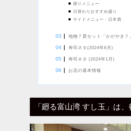
握りメニュー
日替わりおすすめ盛り
サイドメニュー・日本酒
地物７貫セット「かがやき７
寿司ネタ(2024年6月)
寿司ネタ (2024年1月)
お店の基本情報
「廻る富山湾 すし玉」は