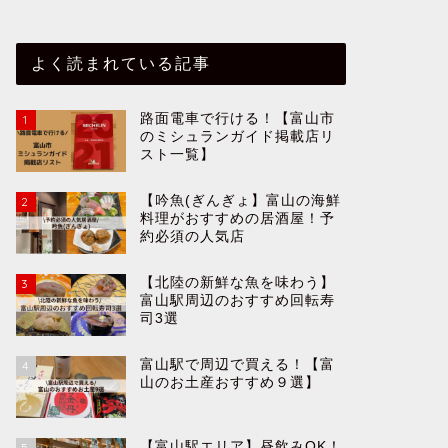
よく読まれている記事
路面電車で行ける！【富山市
1
のミシュランガイド掲載店リ
スト一覧】
【吟魚(ぎんぎょ】富山の海鮮
2
料理がおすすめの居酒屋！予
約必須の人気店
【北陸の新鮮な魚を味わう】
3
富山駅周辺のおすすめ回転寿
司3選
富山駅で周辺で買える！【富
4
山のお土産おすすめ９選】
【富山駅エリア】昼飲みOK！
5