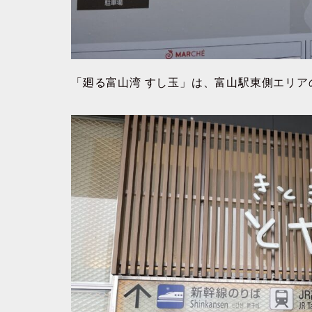
「廻る富山湾 すし玉」は、富山駅東側エリ