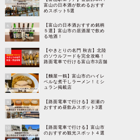
富山の日本酒が飲めるおすす
めスポット5選
【富山の日本酒おすすめ銘柄
6
５選】富山市の居酒屋で飲め
る地酒！
【やきとりの名門 秋吉】北陸
7
のソウルフードを完全攻略！
路面電車で行ける富山市3店舗
【麵屋一鶴】富山市のハイレ
8
ベルな煮干しラーメン！ミシ
ュラン掲載店
【路面電車で行ける】岩瀬の
9
おすすめ昼飲みスポット3選
【路面電車で行ける】富山市
10
のおすすめ観光スポット４選