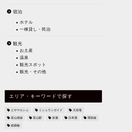
宿泊
ホテル
一棟貸し・民泊
観光
お土産
温泉
観光スポット
観光・その他
エリア・キーワードで探す
とやマルシェ
ミシュランガイド
大浴場
富山港線
富山駅
岩瀬
日本酒
環状線
総曲輪