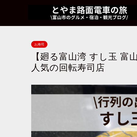
お寿司
【廻る富山湾 すし玉 富
人気の回転寿司店