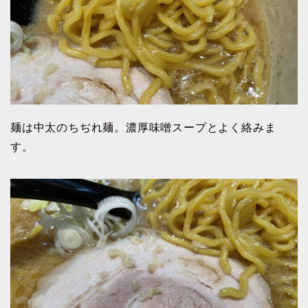
麺は中太のちぢれ麺。濃厚味噌スープとよく絡みま
す。