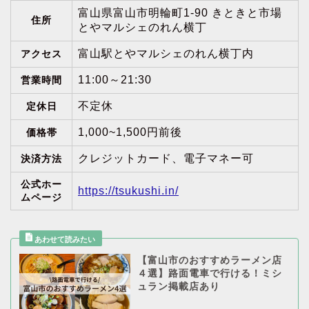
富山県富山市明輪町1-90 きときと市場
住所
とやマルシェのれん横丁
富山駅とやマルシェのれん横丁内
アクセス
11:00～21:30
営業時間
不定休
定休日
1,000~1,500円前後
価格帯
クレジットカード、電子マネー可
決済方法
公式ホー
https://tsukushi.in/
ムページ
【富山市のおすすめラーメン店
４選】路面電車で行ける！ミシ
ュラン掲載店あり