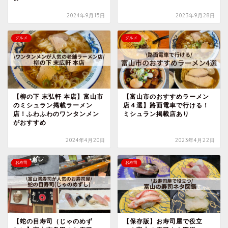
2024年9月15日
2023年9月28日
グルメ
グルメ
【柳の下 末弘軒 本店】富山市
【富山市のおすすめラーメン
のミシュラン掲載ラーメン
店４選】路面電車で行ける！
店！ふわふわのワンタンメン
ミシュラン掲載店あり
がおすすめ
2024年4月20日
2023年4月22日
お寿司
お寿司
【蛇の目寿司（じゃのめず
【保存版】お寿司屋で役立