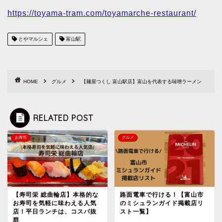
https://toyama-tram.com/toyamarche-restaurant/
とやマルシェ
富山駅
HOME
グルメ
【麺屋つくし 富山駅店】富山を代表する味噌ラーメン
RELATED POST
お寿司
グルメ
【寿司栄 総曲輪店】本格的な
路面電車で行ける！【富山市
お寿司を気軽に味わえる人気
のミシュランガイド掲載店リ
店！平日ランチは、コスパ抜
スト一覧】
群