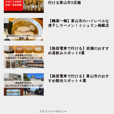
行ける富山市3店舗
8
【麵屋一鶴】富山市のハイレベルな
煮干しラーメン！ミシュラン掲載店
9
【路面電車で行ける】岩瀬のおすす
め昼飲みスポット3選
10
【路面電車で行ける】富山市のおす
すめ観光スポット４選
プライバシーポリシー