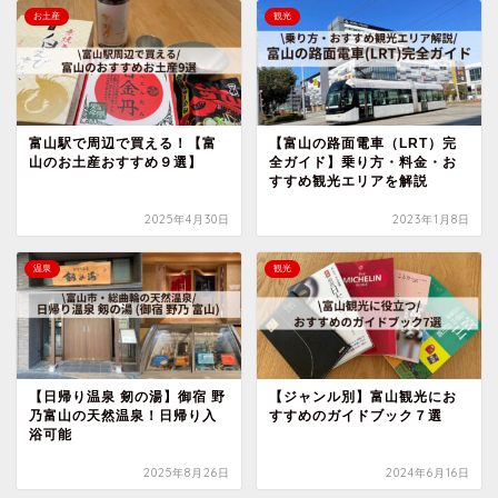
お土産
観光
富山駅で周辺で買える！【富
【富山の路面電車（LRT）完
山のお土産おすすめ９選】
全ガイド】乗り方・料金・お
すすめ観光エリアを解説
2025年4月30日
2023年1月8日
温泉
観光
【日帰り温泉 剱の湯】御宿 野
【ジャンル別】富山観光にお
乃富山の天然温泉！日帰り入
すすめのガイドブック７選
浴可能
2025年8月26日
2024年6月16日