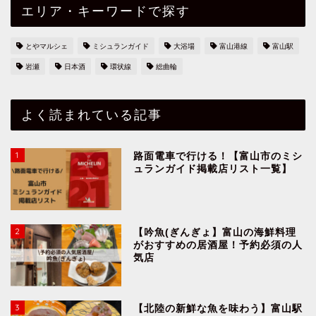
エリア・キーワードで探す
とやマルシェ
ミシュランガイド
大浴場
富山港線
富山駅
岩瀬
日本酒
環状線
総曲輪
よく読まれている記事
1
路面電車で行ける！【富山市のミシ
ュランガイド掲載店リスト一覧】
2
【吟魚(ぎんぎょ】富山の海鮮料理
がおすすめの居酒屋！予約必須の人
気店
3
【北陸の新鮮な魚を味わう】富山駅