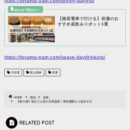
https://toyama-tram.com/dormy-daytrip/
【路面電車で行ける】岩瀬のお
すすめ昼飲みスポット3選
https://toyama-tram.com/iwase-daydrinking/
大浴場
富山港線
岩瀬
HOME
観光
温泉
【萩の湯】地元で人気の天然温泉！東岩瀬駅から徒歩８分
RELATED POST